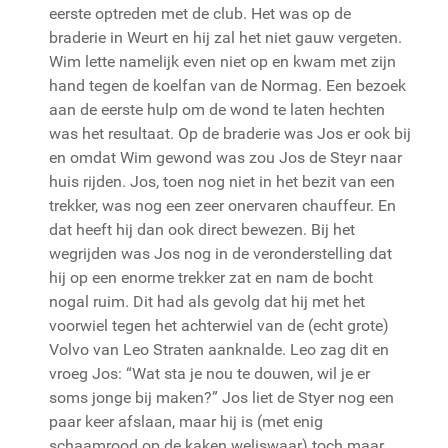
eerste optreden met de club. Het was op de
braderie in Weurt en hij zal het niet gauw vergeten.
Wim lette namelijk even niet op en kwam met zijn
hand tegen de koelfan van de Normag. Een bezoek
aan de eerste hulp om de wond te laten hechten
was het resultaat. Op de braderie was Jos er ook bij
en omdat Wim gewond was zou Jos de Steyr naar
huis rijden. Jos, toen nog niet in het bezit van een
trekker, was nog een zeer onervaren chauffeur. En
dat heeft hij dan ook direct bewezen. Bij het
wegrijden was Jos nog in de veronderstelling dat
hij op een enorme trekker zat en nam de bocht
nogal ruim. Dit had als gevolg dat hij met het
voorwiel tegen het achterwiel van de (echt grote)
Volvo van Leo Straten aanknalde. Leo zag dit en
vroeg Jos: “Wat sta je nou te douwen, wil je er
soms jonge bij maken?” Jos liet de Styer nog een
paar keer afslaan, maar hij is (met enig
schaamrood op de kaken weliswaar) toch maar