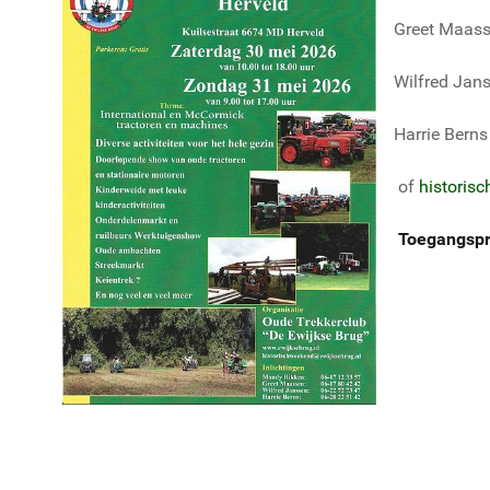
Greet Maas
Wilfred Jan
Harrie Ber
of
historis
Toegangspri
Kinderen
Tot 4 
PARKE