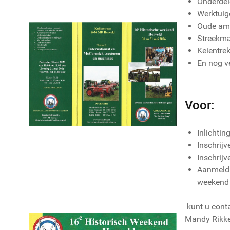
Onderdel
Werktui
Oude am
Streekma
Keientrek
En nog v
Voor:
Inlichtin
Inschrijv
Inschrij
Aanmeldi
weekend
kunt u con
Mandy Rikk